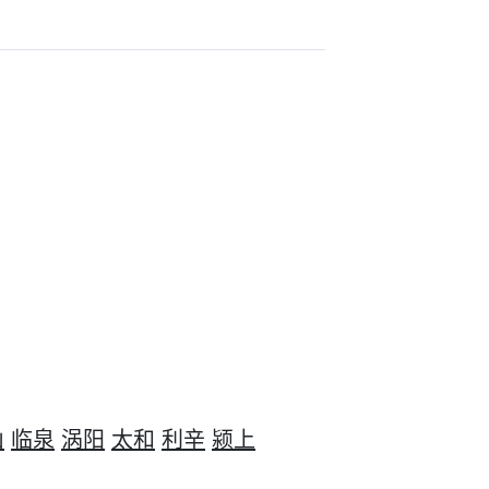
山
临泉
涡阳
太和
利辛
颍上