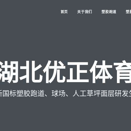
首页
关于我们
塑胶跑道
塑
湖北优正体
新国标塑胶跑道、球场、人工草坪面层研发