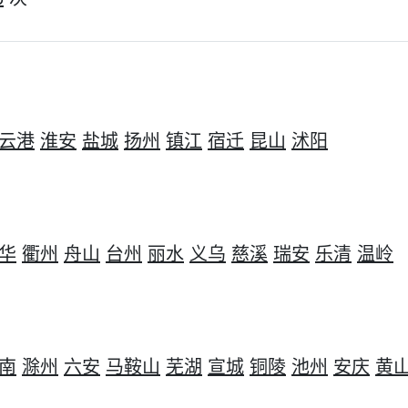
云港
淮安
盐城
扬州
镇江
宿迁
昆山
沭阳
华
衢州
舟山
台州
丽水
义乌
慈溪
瑞安
乐清
温岭
南
滁州
六安
马鞍山
芜湖
宣城
铜陵
池州
安庆
黄