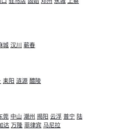
周口
驻马店
固始
邓州
永城
上蔡
麻城
汉川
蕲春
乡
耒阳
涟源
醴陵
东莞
中山
潮州
揭阳
云浮
普宁
陆
加达
万隆
菲律宾
马尼拉