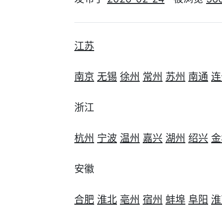
江苏
南京
无锡
徐州
常州
苏州
南通
连
浙江
杭州
宁波
温州
嘉兴
湖州
绍兴
金
安徽
合肥
淮北
亳州
宿州
蚌埠
阜阳
淮