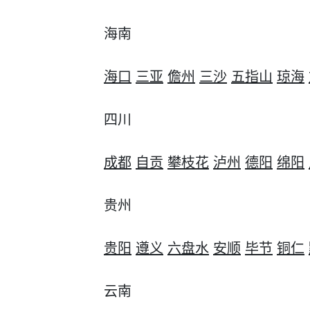
海南
海口
三亚
儋州
三沙
五指山
琼海
四川
成都
自贡
攀枝花
泸州
德阳
绵阳
贵州
贵阳
遵义
六盘水
安顺
毕节
铜仁
云南