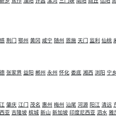
新乡
焦作
濮阳
许昌
漯河
三门峡
南阳
商丘
信阳
感
荆门
鄂州
黄冈
咸宁
随州
恩施
天门
监利
仙桃
德
张家界
益阳
郴州
永州
怀化
娄底
湘西
浏阳
宁
江
肇庆
江门
茂名
惠州
梅州
汕尾
河源
阳江
清远
西亚
吉隆坡
槟城
新山
新加坡
印度尼西亚
泗水
雅