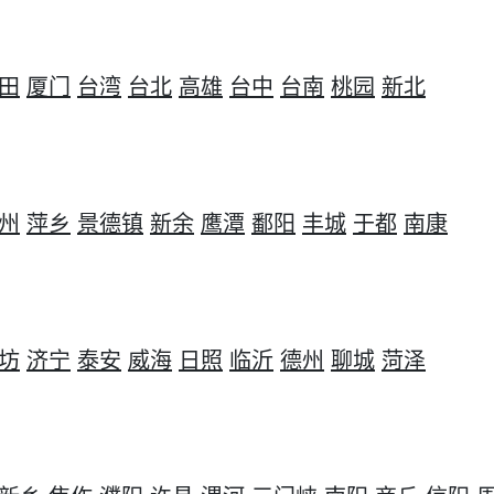
田
厦门
台湾
台北
高雄
台中
台南
桃园
新北
州
萍乡
景德镇
新余
鹰潭
鄱阳
丰城
于都
南康
坊
济宁
泰安
威海
日照
临沂
德州
聊城
菏泽