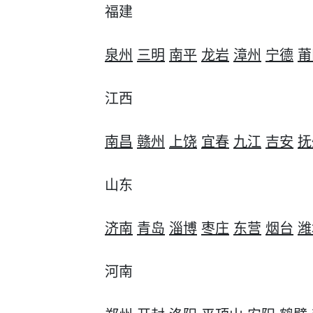
福建
泉州
三明
南平
龙岩
漳州
宁德
莆
江西
南昌
赣州
上饶
宜春
九江
吉安
抚
山东
济南
青岛
淄博
枣庄
东营
烟台
潍
河南