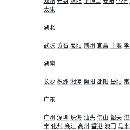
郑州
开封
洛阳
平顶山
安阳
鹤壁
太康
湖北
武汉
黄石
襄阳
荆州
宜昌
十堰
孝
湖南
长沙
株洲
湘潭
衡阳
邵阳
岳阳
常
广东
广州
深圳
珠海
汕头
佛山
韶关
湛
丰
化州
廉江
高州
香港
澳门
马来