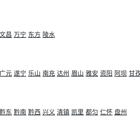
文昌
万宁
东方
陵水
广元
遂宁
乐山
南充
达州
眉山
雅安
资阳
阿坝
甘
黔东
黔南
黔西
兴义
清镇
凯里
都匀
仁怀
盘州